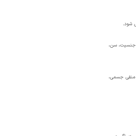
ی شود.
س جنسیت، سن،
 منفی جسمی،