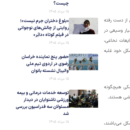
چیست؟
15 مرداد 1405
د تا توانایی از دست رفته
«بلوغ دختران جرم نیست»؛
روایتی از چالش‌های نوجوانی
ار وسیعی در
در فیلم کوتاه «دابُر»
یعات نخاعی،
15 مرداد 1405
شکل خود غلبه
حضور پنج نماینده خراسان
رضوی در اردوی تیم ملی
والیبال نشسته بانوان
15 مرداد 1405
زشکی هیچگونه
توسعه خدمات درمانی و بیمه
بخشی هستند.
ورزشی ناشنوایان در دیدار
مسئولان سه فدراسیون بررسی
شد
15 مرداد 1405
کل می‌باشند،